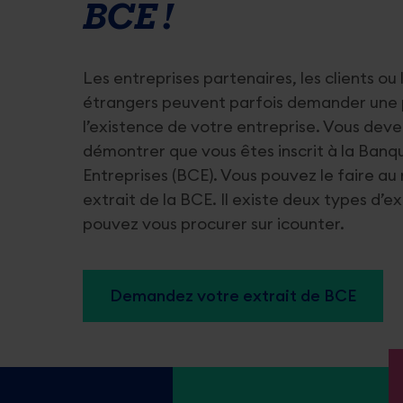
BCE !
Attestations et extraits de
Permis
la BCE
Les entreprises partenaires, les clients ou 
étrangers peuvent parfois demander une
Demande d
l’existence de votre entreprise. Vous dev
Demander un extrait
démontrer que vous êtes inscrit à la Ban
Demander un extrait légalisé
Entreprises (BCE). Vous pouvez le faire a
extrait de la BCE. Il existe deux types d’ex
pouvez vous procurer sur icounter.
Demandez votre extrait de BCE