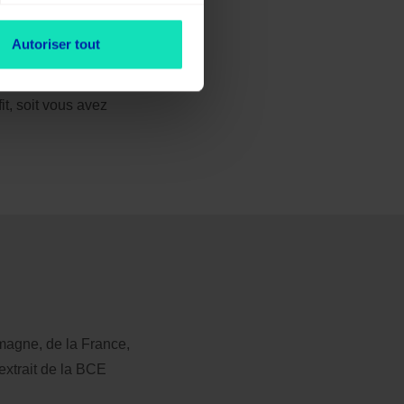
Autoriser tout
 Ce traité comprend 
s différents les uns 
it, soit vous avez 
magne, de la France, 
extrait de la BCE 