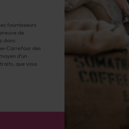
les fournisseurs
 preuve de
’alcool et de tabac
ez donc
que-Carrefour des
u moyen d’un
traits, que vous