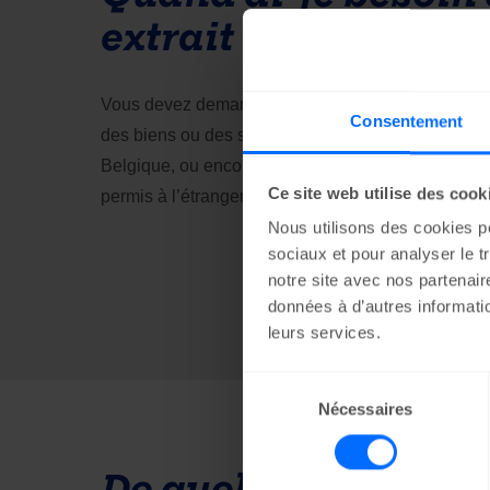
extrait ?
Vous devez demander un extrait de la BCE lorsque 
Consentement
des biens ou des services à des entreprises située
Belgique, ou encore lorsque vous souhaitez invest
Ce site web utilise des cook
permis à l’étranger.
Nous utilisons des cookies po
sociaux et pour analyser le t
notre site avec nos partenai
données à d’autres information
leurs services.
Sélection
Nécessaires
du
consentement
De quel extrait ai-je