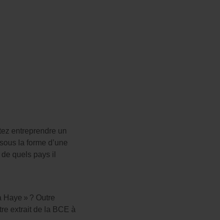
ez entreprendre un 
commerce dans l’un de ces pays, vous aurez besoin d’une légalisation supplémentaire de votre extrait de la BCE sous la forme d’une 
 de quels pays il 
 Haye » ? Outre 
re extrait de la BCE à 