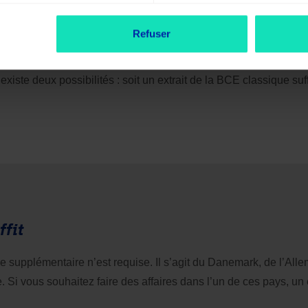
Refuser
ays a conclu avec le pays dans lequel vous souhaitez commercer.
leurs documents officiels mutuels. Ces derniers peuvent être trè
 existe deux possibilités : soit un extrait de la BCE classique suff
ffit
e supplémentaire n’est requise. Il s’agit du Danemark, de l’Alle
nie. Si vous souhaitez faire des affaires dans l’un de ces pays, un 