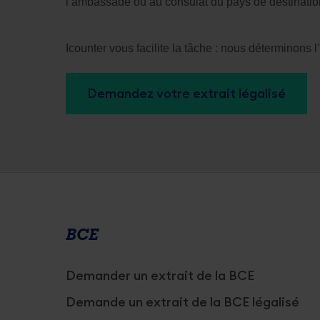
l’ambassade ou au consulat du pays de destination 
Icounter vous facilite la tâche : nous déterminons 
Demandez votre extrait légalisé
Services
overview
BCE
Demander un extrait de la BCE
Demande un extrait de la BCE légalisé