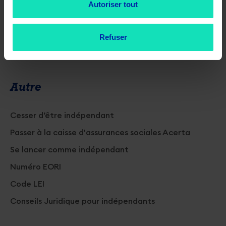
Autoriser tout
Activation du numéro de TVA
Déclaration des modifications à la TVA
Refuser
Arrêter un numéro de TVA
Autre
Cesser d’être indépendant
Passer à la caisse d'assurances sociales Acerta
Se lancer comme indépendant
Numéro EORI
Code LEI
Conseils Juridique pour indépendants